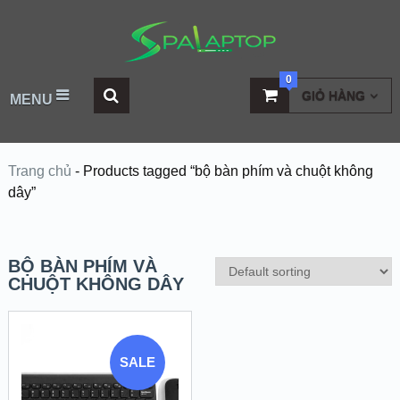
0
GIỎ HÀNG
MENU
Trang chủ
-
Products tagged “bộ bàn phím và chuột không
dây”
BỘ BÀN PHÍM VÀ
CHUỘT KHÔNG DÂY
SALE