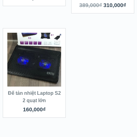
389,000
₫
310,000
₫
Đế tản nhiệt Laptop S2
2 quạt lớn
160,000
₫