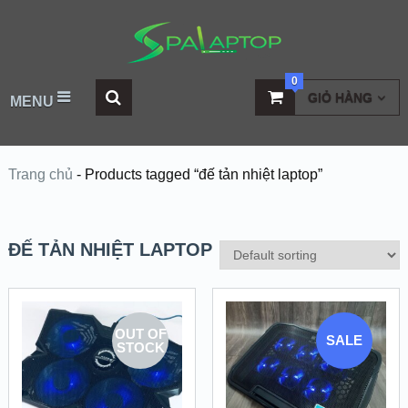
0
GIỎ HÀNG
MENU
Trang chủ
-
Products tagged “đế tản nhiệt laptop”
ĐẾ TẢN NHIỆT LAPTOP
OUT OF
SALE
STOCK