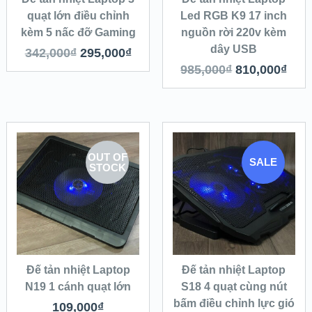
quạt lớn điều chỉnh
Led RGB K9 17 inch
kèm 5 nấc đỡ Gaming
nguồn rời 220v kèm
dây USB
342,000
₫
295,000
₫
985,000
₫
810,000
₫
OUT OF
SALE
STOCK
Đế tản nhiệt Laptop
Đế tản nhiệt Laptop
N19 1 cánh quạt lớn
S18 4 quạt cùng nút
bấm điều chỉnh lực gió
109,000
₫