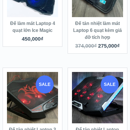
Đế làm mát Laptop 4
Đế tản nhiệt làm mát
quạt lớn Ice Magic
Laptop 6 quạt kèm giá
đỡ tích hợp
450,000
₫
374,000
₫
275,000
₫
SALE
SALE
Đế tản nhiệt Laptop 3
Để tản nhiệt Laptop