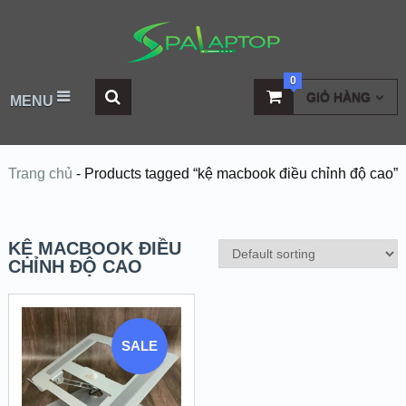
0
GIỎ HÀNG
MENU
Trang chủ
-
Products tagged “kệ macbook điều chỉnh độ cao”
KỆ MACBOOK ĐIỀU
CHỈNH ĐỘ CAO
SALE