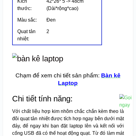
Kích
42*26* 5 -> 48cm
thước:
(Dài*rộng*cao)
Màu sắc:
Đen
Quạt tản
2
nhiệt:
Chạm để xem chi tiết sản phẩm:
Bàn kê
Laptop
Chi tiết tính năng:
Với chất liệu hợp kim nhôm chắc chắn kèm theo là
đôi quạt tản nhiệt được tích hợp ngay bên dưới mặt
đáy, để ngay khi bạn đặt laptop lên và kết nối với
cổng USB đã có thể hoạt động quạt. Từ đó làm mát