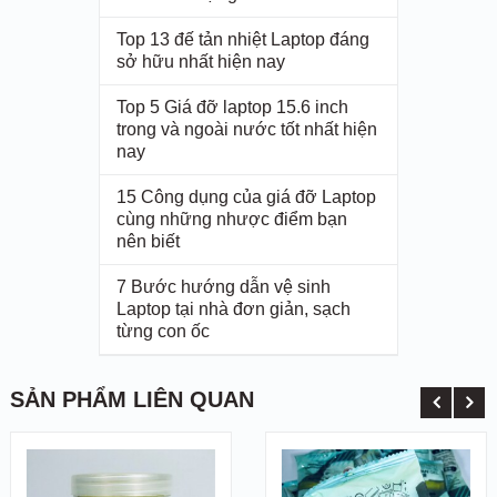
Top 13 đế tản nhiệt Laptop đáng
sở hữu nhất hiện nay
Top 5 Giá đỡ laptop 15.6 inch
trong và ngoài nước tốt nhất hiện
nay
15 Công dụng của giá đỡ Laptop
cùng những nhược điểm bạn
nên biết
7 Bước hướng dẫn vệ sinh
+ Tuy nhiên có một vài lưu ý nhỏ đó là
gel super clean
Laptop tại nhà đơn giản, sạch
làm sạch bụi
này chỉ sử dụng hiệu quả với các đồ dụng
từng con ốc
bám bụi lâu ngày bề mặt cứng và không dùng để vệ
sinh trên các chất liệu vải.
SẢN PHẨM LIÊN QUAN
Cách bảo quản:
Lấy gel super clean ra nhào nặn một lúc trước khi
sử dụng đảm bảo gel bàm trên tay bạn thành khối