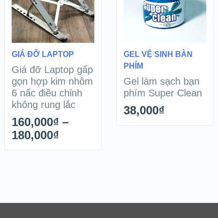
XEM CHI TIẾT
XEM CHI TIẾT
SELECT OPTIONS
THÊM HÀNG
GIÁ ĐỠ LAPTOP
GEL VỆ SINH BÀN
PHÍM
Giá đỡ Laptop gấp
gọn hợp kim nhôm
Gel làm sạch bạn
6 nấc điều chỉnh
phím Super Clean
không rung lắc
38,000
₫
160,000
₫
–
180,000
₫