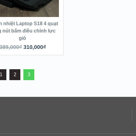
n nhiệt Laptop S18 4 quạt
 nút bấm điều chỉnh lực
gió
389,000
₫
310,000
₫
1
2
3