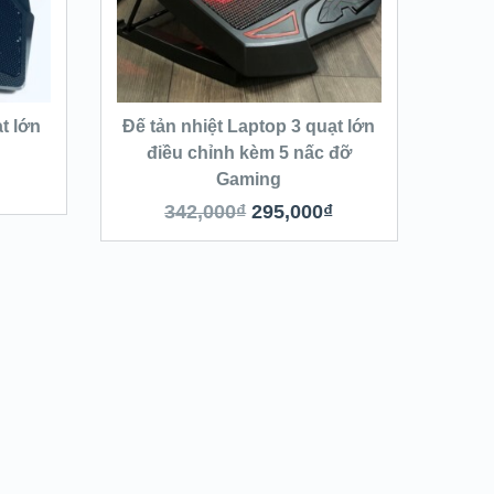
t lớn
Đế tản nhiệt Laptop 3 quạt lớn
điều chỉnh kèm 5 nấc đỡ
Gaming
342,000
₫
295,000
₫