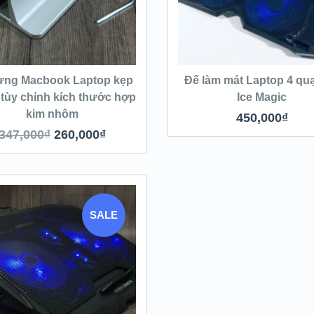
ựng Macbook Laptop kẹp
Đế làm mát Laptop 4 quạ
tùy chỉnh kích thước hợp
Ice Magic
kim nhôm
450,000
₫
347,000
₫
260,000
₫
SALE