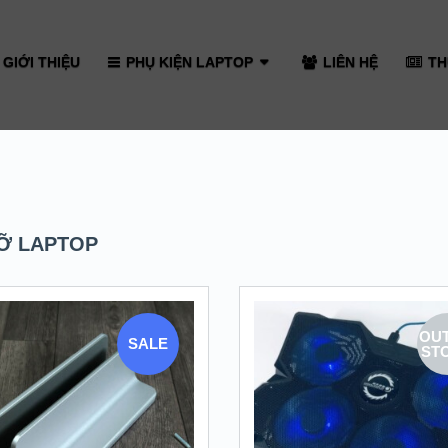
GIỚI THIỆU
PHỤ KIỆN LAPTOP
LIÊN HỆ
TH
ĐỠ LAPTOP
OUT
SALE
ST