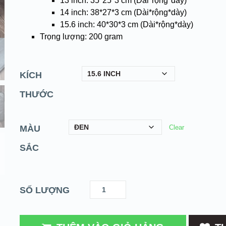
13 inch: 35*25*3 cm (Dài*rộng*dày)
14 inch: 38*27*3 cm (Dài*rộng*dày)
15.6 inch: 40*30*3 cm (Dài*rộng*dày)
Trọng lượng: 200 gram
KÍCH
THƯỚC
MÀU
Clear
SẮC
SỐ LƯỢNG