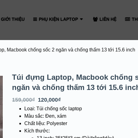
GIỚI THIỆU
PHỤ KIỆN LAPTOP
LIÊN HỆ
TH
op, Macbook chống sốc 2 ngăn và chống thấm 13 tới 15.6 inch
Túi đựng Laptop, Macbook chống s
ngăn và chống thấm 13 tới 15.6 inc
159,000
₫
120,000
₫
Loại: Túi chống sốc laptop
Màu sắc: Đen, xám
Chất liệu: Polyester
Kích thước: