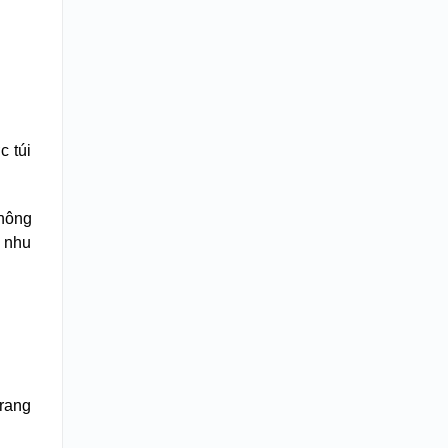
c túi
hông
i nhu
trang