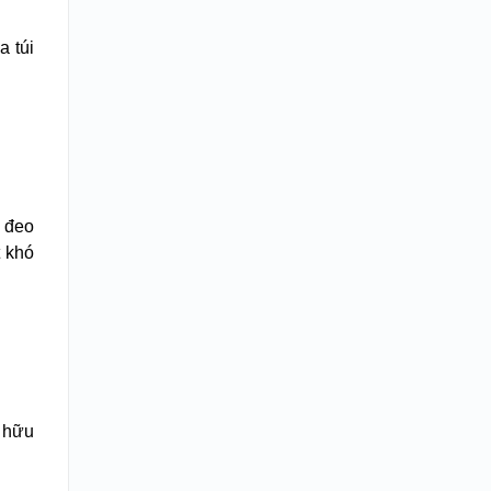
a túi
ì đeo
t khó
ở hữu