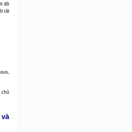
ệt độ
t rất
asus,
ẽ chủ
 và