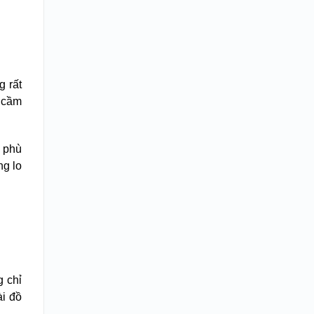
g rất
ễ cầm
o phù
ng lo
g chỉ
ài đồ