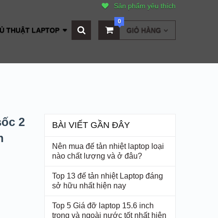
Sản phẩm yêu thích
0
Ủ THUẬT LAPTOP
GIỎ HÀNG
ốc 2
BÀI VIẾT GẦN ĐÂY
h
Nên mua đế tản nhiệt laptop loại
nào chất lượng và ở đâu?
Top 13 đế tản nhiệt Laptop đáng
sở hữu nhất hiện nay
Top 5 Giá đỡ laptop 15.6 inch
trong và ngoài nước tốt nhất hiện