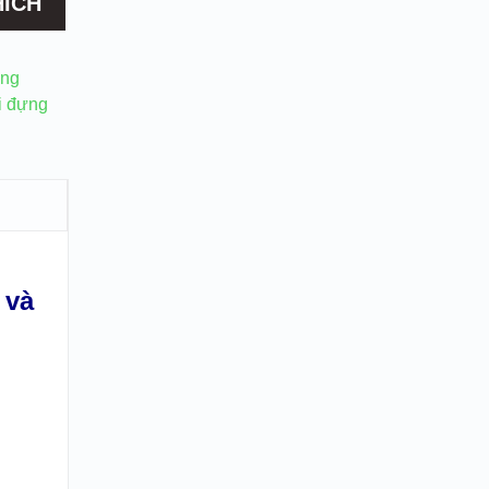
HÍCH
ựng
i đựng
 và