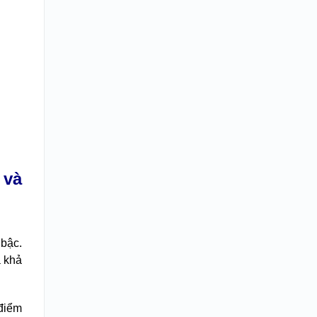
 và
 bậc.
 khả
 điểm