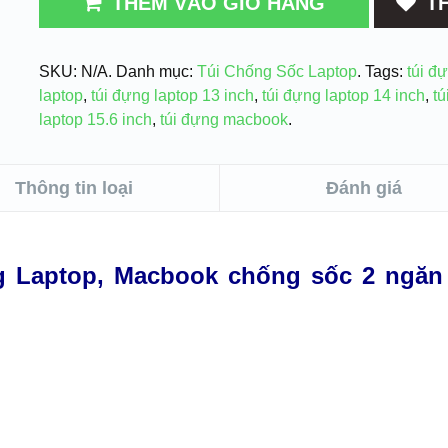
THÊM VÀO GIỎ HẢNG
T
SKU:
N/A
.
Danh mục:
Túi Chống Sốc Laptop
.
Tags:
túi đ
laptop
,
túi đựng laptop 13 inch
,
túi đựng laptop 14 inch
,
tú
laptop 15.6 inch
,
túi đựng macbook
.
Thông tin loại
Đánh giá
g Laptop, Macbook chống sốc 2 ngăn