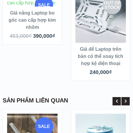
OUT OF
READ MORE
SALE
STOCK
Giá nâng Laptop bo
XEM NHANH
XEM NHANH
góc cao cấp hợp kim
OUT OF
nhôm
XEM CHI TIẾT
XEM CHI TIẾT
STOCK
453,000
₫
390,000
₫
READ MORE
Giá để Laptop trên
bàn có thể xoay tích
hợp kệ điện thoại
240,000
₫
SẢN PHẨM LIÊN QUAN
SALE