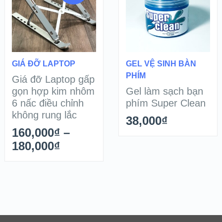
XEM NHANH
XEM NHANH
XEM CHI TIẾT
XEM CHI TIẾT
SELECT OPTIONS
THÊM HÀNG
GIÁ ĐỠ LAPTOP
GEL VỆ SINH BÀN
PHÍM
Giá đỡ Laptop gấp
gọn hợp kim nhôm
Gel làm sạch bạn
6 nấc điều chỉnh
phím Super Clean
không rung lắc
38,000
₫
160,000
₫
–
180,000
₫